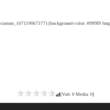
ustom_1671190673771{background-color: #f9f9f9 !import
[Voti:
0
Media:
0
]