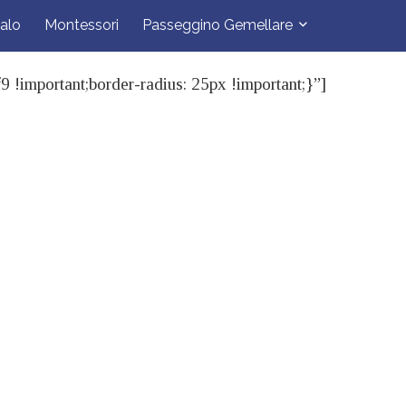
alo
Montessori
Passeggino Gemellare
mportant;border-radius: 25px !important;}”]