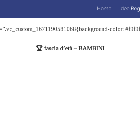
Home
Idee Reg
”.vc_custom_1671190581068{background-color: #f9f9f9 !i
🏆 fascia d’età – BAMBINI