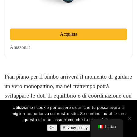
Acquista
Amazon.it
Pian piano per il bimbo arriverà il momento di guidare
un vero monopattino, ma nel frattempo potrà
sviluppare le doti di equilibrio e di coordinazione con
questo monopattino per bambini. Il mezzo ha una
Utilizziamo i cookie per essere sicuri che tu possa avere la
migliore esperienza sul nostro sito. Se continui ad utilizzare
struttura solida e robusta, e una portata massima di 60
questo sito noi assumiamo che tu ne sia felice.
chili. Il manubrio è regolabile in altezza e durante la
Italian
Ok
Privacy policy
guida le ruote si illuminano. Questo giocattolo è