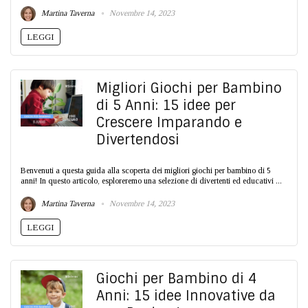
Martina Taverna
Novembre 14, 2023
LEGGI
Migliori Giochi per Bambino
di 5 Anni: 15 idee per
Crescere Imparando e
Divertendosi
Benvenuti a questa guida alla scoperta dei migliori giochi per bambino di 5
anni! In questo articolo, esploreremo una selezione di divertenti ed educativi ...
Martina Taverna
Novembre 14, 2023
LEGGI
Giochi per Bambino di 4
Anni: 15 idee Innovative da