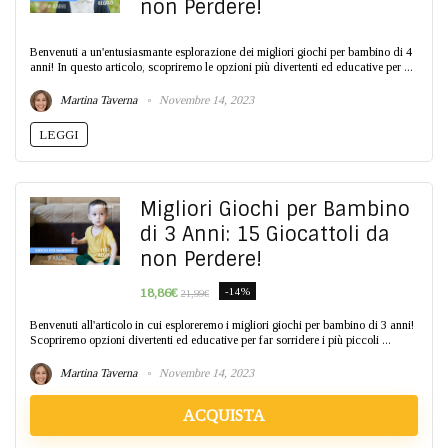
non Perdere!
Benvenuti a un'entusiasmante esplorazione dei migliori giochi per bambino di 4
anni! In questo articolo, scopriremo le opzioni più divertenti ed educative per ...
Martina Taverna
Novembre 14, 2023
LEGGI
Migliori Giochi per Bambino
di 3 Anni: 15 Giocattoli da
non Perdere!
18,86€
-14%
21,99€
Benvenuti all'articolo in cui esploreremo i migliori giochi per bambino di 3 anni!
Scopriremo opzioni divertenti ed educative per far sorridere i più piccoli ...
Martina Taverna
Novembre 14, 2023
ACQUISTA