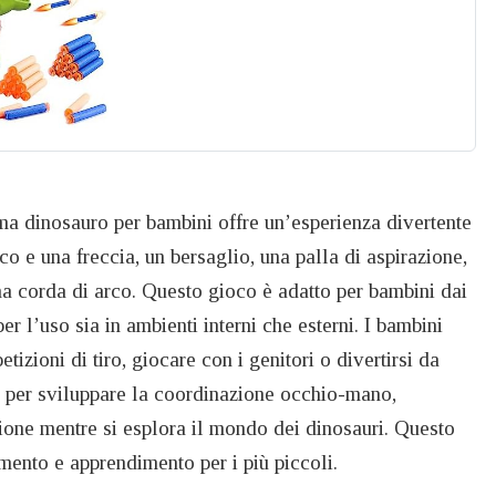
ma dinosauro per bambini offre un’esperienza divertente
rco e una freccia, un bersaglio, una palla di aspirazione,
na corda di arco. Questo gioco è adatto per bambini dai
per l’uso sia in ambienti interni che esterni. I bambini
zioni di tiro, giocare con i genitori o divertirsi da
o per sviluppare la coordinazione occhio-mano,
ione mentre si esplora il mondo dei dinosauri. Questo
imento e apprendimento per i più piccoli.