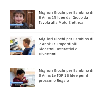
Migliori Giochi per Bambino di
8 Anni: 15 Idee dal Gioco da
Tavola alla Moto Elettrica
Migliori Giochi per Bambino di
7 Anni: 15 Imperdibili
Giocattoli Interattivi e
Divertenti
Migliori Giochi per Bambino di
6 Anni: Le TOP 15 Idee per il
prossimo Regalo