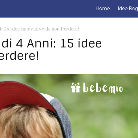
Home
Idee Reg
: 15 idee Innovative da non Perdere!
di 4 Anni: 15 idee
erdere!