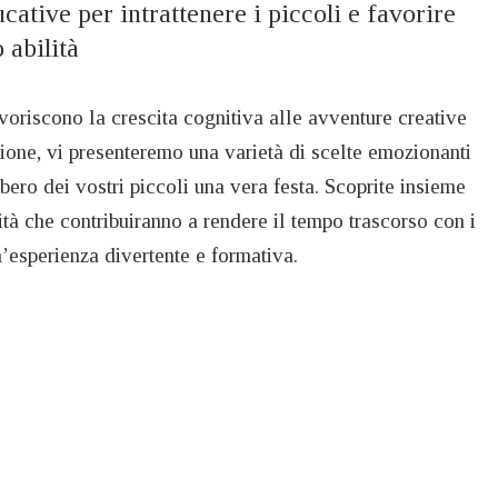
cative per intrattenere i piccoli e favorire
 abilità
avoriscono la crescita cognitiva alle avventure creative
one, vi presenteremo una varietà di scelte emozionanti
bero dei vostri piccoli una vera festa. Scoprite insieme
ività che contribuiranno a rendere il tempo trascorso con i
n’esperienza divertente e formativa.