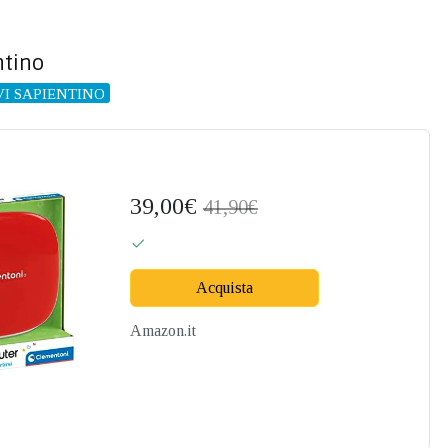
ntino
VI SAPIENTINO
39,00€
41,90€
Acquista
Amazon.it