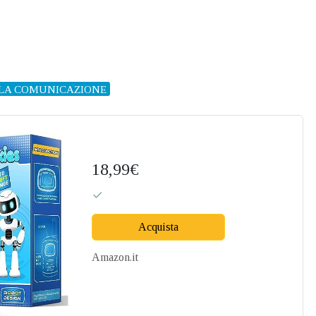
 LA COMUNICAZIONE
18,99€
Acquista
Amazon.it