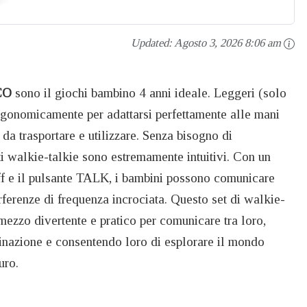
Updated:
Agosto 3, 2026 8:06 am
CO
sono il giochi bambino 4 anni ideale. Leggeri (solo
rgonomicamente per adattarsi perfettamente alle mani
i da trasportare e utilizzare. Senza bisogno di
sti walkie-talkie sono estremamente intuitivi. Con un
off e il pulsante TALK, i bambini possono comunicare
rferenze di frequenza incrociata. Questo set di walkie-
 mezzo divertente e pratico per comunicare tra loro,
nazione e consentendo loro di esplorare il mondo
uro.