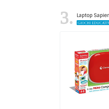
3
Laptop Sapie
GIOCHI EDUCATI