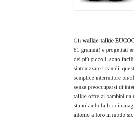
Gli
walkie-talkie EUCO
81 grammi) e progettati e
dei più piccoli, sono facil
sintonizzare i canali, que
semplice interruttore on/
senza preoccuparsi di inte
talkie offre ai bambini un
stimolando la loro immagi
intorno a loro in modo sic