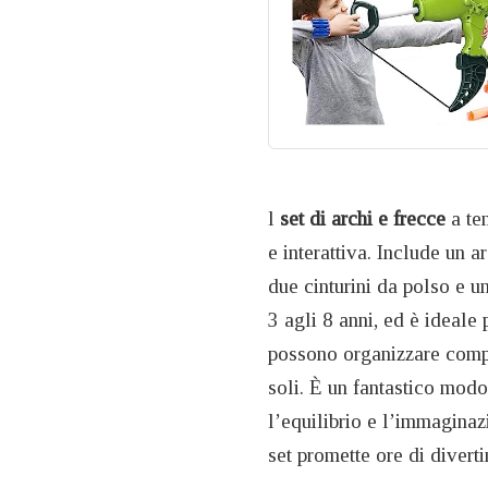
l
set di archi e frecce
a te
e interattiva. Include un a
due cinturini da polso e u
3 agli 8 anni, ed è ideale 
possono organizzare competi
soli. È un fantastico mod
l’equilibrio e l’immaginaz
set promette ore di divert