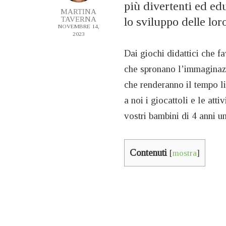
più divertenti ed edu
MARTINA
TAVERNA
lo sviluppo delle loro
NOVEMBRE 14,
2023
Dai giochi didattici che f
che spronano l’immaginazi
che renderanno il tempo li
a noi i giocattoli e le att
vostri bambini di 4 anni u
Contenuti
[
mostra
]