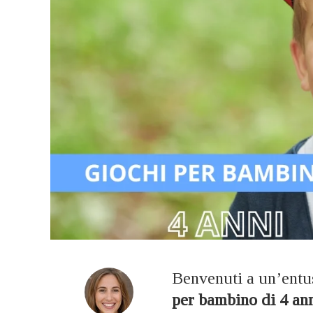
Benvenuti a un’entu
per bambino di 4 an