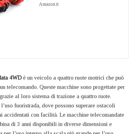
Amazon.it
ndata 4WD
è un veicolo a quattro ruote motrici che può
e un telecomando. Queste macchine sono progettate per
, grazie al loro sistema di trazione a quattro ruote.
 l’uso fuoristrada, dove possono superare ostacoli
ni accidentati con facilità. Le macchine telecomandate
na di 3 anni disponibili in diverse dimensioni e
a per l’uso interno alla scala più grande per l’uso