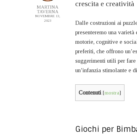
crescita e creatività
MARTINA
TAVERNA
NOVEMBRE 13,
2023
Dalle costruzioni ai puzzle,
presenteremo una varietà d
motorie, cognitive e socia
preferiti, che offrono un’
suggerimenti utili per fare
un’infanzia stimolante e di
Contenuti
[
mostra
]
Giochi per Bimb