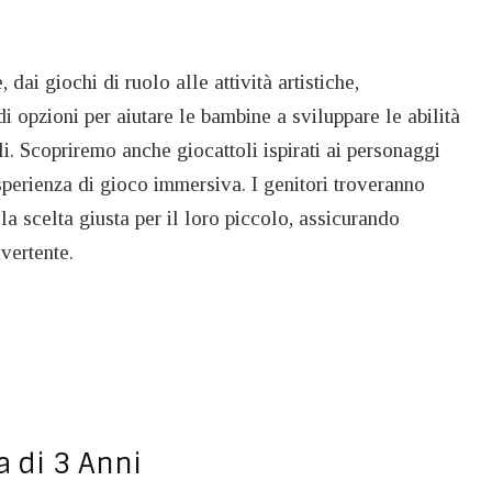
 dai giochi di ruolo alle attività artistiche,
i opzioni per aiutare le bambine a sviluppare le abilità
li. Scopriremo anche giocattoli ispirati ai personaggi
esperienza di gioco immersiva. I genitori troveranno
 la scelta giusta per il loro piccolo, assicurando
vertente.
a di 3 Anni