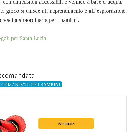
li, con dimensioni accessibili e vernice a base d’acqua.
del gioco si unisce all’apprendimento e all’esplorazione,
rescita straordinaria per i bambini.
egali per Santa Lucia
lecomandata
OCOMANDATE PER BAMBINI
Acquista