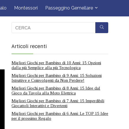
alo
Montessori
Passeggino Gemellare
Articoli recenti
Migliori Giochi per Bambino di 10 Anni: 15 Opzioni
dalla più Semplice alla più Tecnologica
Migliori Giochi per Bambino di 9 Anni: 15 Soluzioni
Istruttive e Coinvolgenti da Non Perdere!
Migliori Giochi per Bambino di 8 Anni: 15 Idee dal
Gioco da Tavola alla Moto Elettrica
Migliori Giochi per Bambino di 7 Anni: 15 Imperdibili
Giocattoli Interattivi e Divertenti
Migliori Giochi per Bambino di 6 Anni: Le TOP 15 Idee
per il prossimo Regalo