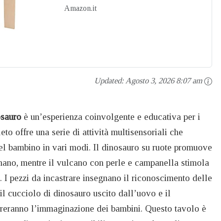
Amazon.it
Updated:
Agosto 3, 2026 8:07 am
osauro
è un’esperienza coinvolgente e educativa per i
to offre una serie di attività multisensoriali che
el bambino in vari modi. Il dinosauro su ruote promuove
ano, mentre il vulcano con perle e campanella stimola
. I pezzi da incastrare insegnano il riconoscimento delle
 il cucciolo di dinosauro uscito dall’uovo e il
ureranno l’immaginazione dei bambini. Questo tavolo è