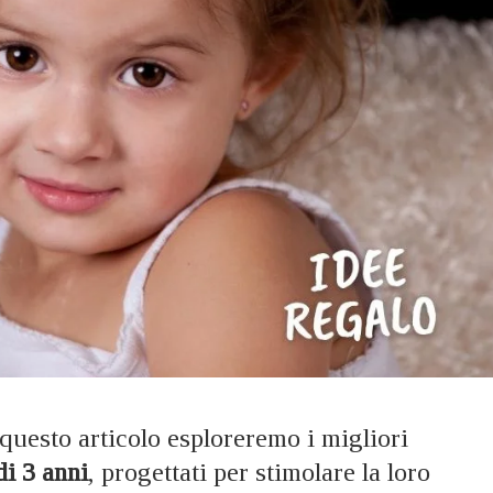
 questo articolo esploreremo i migliori
i 3 anni
, progettati per stimolare la loro