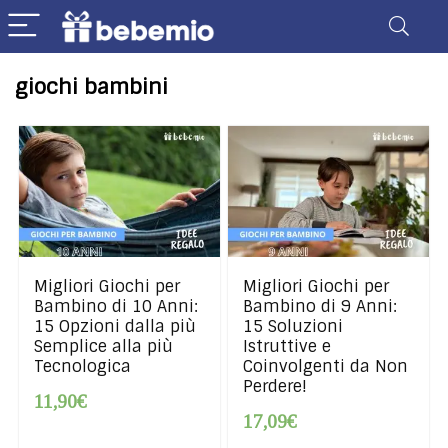
giochi bambini
Migliori Giochi per
Migliori Giochi per
Bambino di 10 Anni:
Bambino di 9 Anni:
15 Opzioni dalla più
15 Soluzioni
Semplice alla più
Istruttive e
Tecnologica
Coinvolgenti da Non
Perdere!
11,90€
17,09€