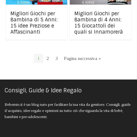
Migliori Giochi per
Migliori Giochi per
Bambina di 5 Anni:
Bambina di 4 Anni:
15 idee Preziose e
15 Giocattoli dei
Affascinanti
quali si Innamorerà
1
2
3
Pagina successiva »
Consigli, Guide & Idee Regalo
Bebemio.it è un blog nato per facilitare la tua vita da genitore. Consigli, guide
d’acquisto, idee regalo e opinioni su tutto ciò che riguarda la vita di bebè,
bambini e pre-adolescenti.