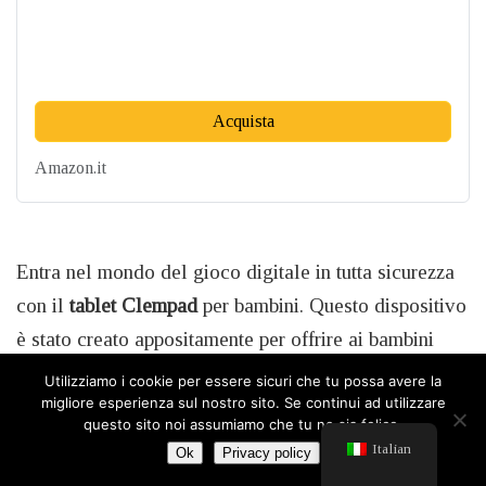
Acquista
Amazon.it
Entra nel mondo del gioco digitale in tutta sicurezza
con il
tablet Clempad
per bambini. Questo dispositivo
è stato creato appositamente per offrire ai bambini
un’esperienza di gioco e di utilizzo su misura, con
Utilizziamo i cookie per essere sicuri che tu possa avere la
migliore esperienza sul nostro sito. Se continui ad utilizzare
tutte le performance di un tablet per adulti.
questo sito noi assumiamo che tu ne sia felice.
L’interfaccia utente è progettata pensando ai più
Italian
Ok
Privacy policy
piccoli, con contenuti educativi preinstallati, colori