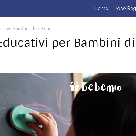
Home
Idee Reg
vi per Bambini di 5 Anni
 Educativi per Bambini di