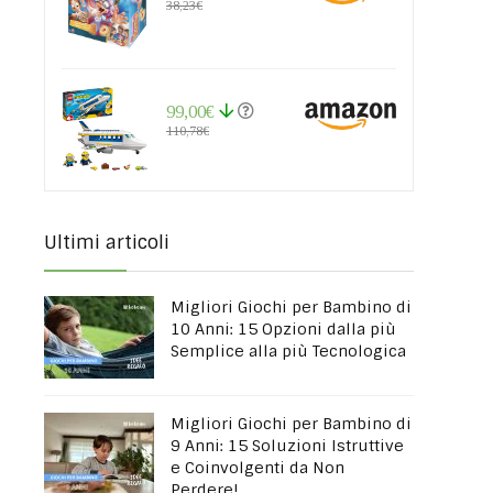
38,23€
99,00€
110,78€
Ultimi articoli
Migliori Giochi per Bambino di
10 Anni: 15 Opzioni dalla più
Semplice alla più Tecnologica
Migliori Giochi per Bambino di
9 Anni: 15 Soluzioni Istruttive
e Coinvolgenti da Non
Perdere!