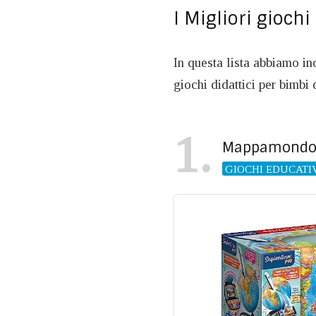
I Migliori gioch
In questa lista abbiamo in
giochi didattici per bimbi 
1
Mappamondo I
GIOCHI EDUCATIV