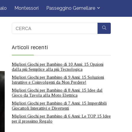
alo
Montessori
Passeggino Gemellare
Articoli recenti
Migliori Giochi per Bambino di 10 Anni: 15 Opzioni
dalla più Semplice alla più Tecnologica
Migliori Giochi per Bambino di 9 Anni: 15 Soluzioni
Istruttive e Coinvolgenti da Non Perdere!
Migliori Giochi per Bambino di 8 Anni: 15 Idee dal
Gioco da Tavola alla Moto Elettrica
Migliori Giochi per Bambino di 7 Anni: 15 Imperdibili
Giocattoli Interattivi e Divertenti
Migliori Giochi per Bambino di 6 Anni: Le TOP 15 Idee
per il prossimo Regalo