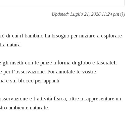
Updated:
Luglio 21, 2026 11:24 pm
iò di cui il bambino ha bisogno per iniziare a esplorare
la natura.
gli insetti con le pinze a forma di globo e lasciateli
e per l’osservazione. Poi annotate le vostre
na e sul blocco per appunti.
sservazione e l’attività fisica, oltre a rappresentare un
tro ambiente naturale.