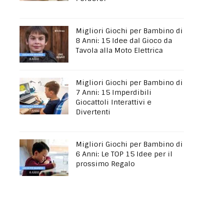
Migliori Giochi per Bambino di
8 Anni: 15 Idee dal Gioco da
Tavola alla Moto Elettrica
Migliori Giochi per Bambino di
7 Anni: 15 Imperdibili
Giocattoli Interattivi e
Divertenti
Migliori Giochi per Bambino di
6 Anni: Le TOP 15 Idee per il
prossimo Regalo