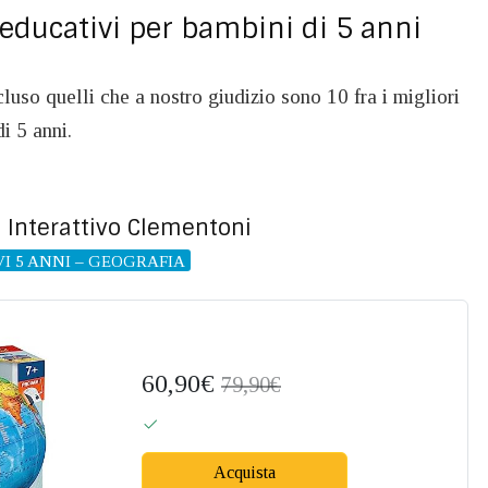
i educativi per bambini di 5 anni
cluso quelli che a nostro giudizio sono 10 fra i migliori
di 5 anni.
nterattivo Clementoni
I 5 ANNI – GEOGRAFIA
60,90€
79,90€
Acquista