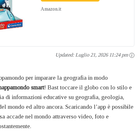
Amazon.it
Updated:
Luglio 21, 2026 11:24 pm
ppamondo per imparare la geografia in modo
appamondo smart
! Bast toccare il globo con lo stilo e
ia di informazioni educative su geografia, geologia,
 del mondo ed altro ancora. Scaricando l’app è possibile
osa accade nel mondo attraverso video, foto e
ostantemente.