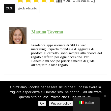
[Voti:
2
Media:
5
]
TAG:
giochi educativi
Martina Taverna
Freelance appassionata di SEO e web
marketing. Esperta mondiale di aggiunta di
prodotti al carrello, sono sempre alla ricerca del
regalo perfetto per ogni occasione. Per
Bebemio mi occupo principalmente di guide
all'acquisto e idee regalo.
Utilizziamo i cookie per essere sicuri che tu possa avere la
migliore esperienza sul nostro sito. Se continui ad utilizzare
questo sito noi assumiamo che tu ne sia felice.
ARTICOLI CORRELATI
Italian
Ok
Privacy policy