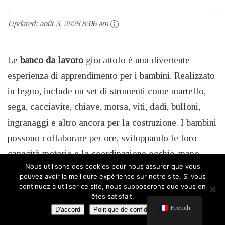
Updated:
août 3, 2026 8:06 am
Le
banco da lavoro
giocattolo è una divertente
esperienza di apprendimento per i bambini. Realizzato
in legno, include un set di strumenti come martello,
sega, cacciavite, chiave, morsa, viti, dadi, bulloni,
ingranaggi e altro ancora per la costruzione. I bambini
possono collaborare per ore, sviluppando le loro
capacità motorie e la coordinazione occhio-mano.
Nous utilisons des cookies pour nous assurer que vous
Questo banco da lavoro in legno ispira
pouvez avoir la meilleure expérience sur notre site. Si vous
l’immaginazione dei bambini e potenzia le loro abilità
continuez à utiliser ce site, nous supposerons que vous en
êtes satisfait.
manuali. È adatto per l’apprendimento precoce e il
French
D'accord
Politique de confidentialité
gioco, insegnando loro l’uso di chiavi e cacciaviti. Il