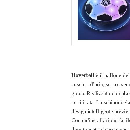
Hoverball
è il pallone de
cuscino d’aria, scorre sen
gioco. Realizzato con plas
certificata. La schiuma ela
design intelligente previen
Con un’installazione facil
divertimento sicuro e senza