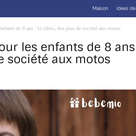
Maison
Idées d
enfants de 8 ans : 15 idées, des jeux de société aux motos
our les enfants de 8 ans 
de société aux motos