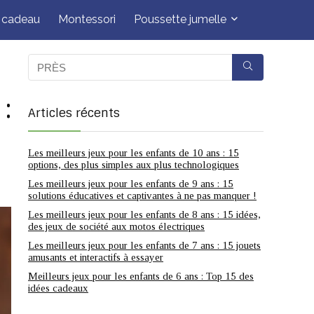
e cadeau
Montessori
Poussette jumelle
:
Articles récents
Les meilleurs jeux pour les enfants de 10 ans : 15
options, des plus simples aux plus technologiques
Les meilleurs jeux pour les enfants de 9 ans : 15
solutions éducatives et captivantes à ne pas manquer !
Les meilleurs jeux pour les enfants de 8 ans : 15 idées,
des jeux de société aux motos électriques
Les meilleurs jeux pour les enfants de 7 ans : 15 jouets
amusants et interactifs à essayer
Meilleurs jeux pour les enfants de 6 ans : Top 15 des
idées cadeaux