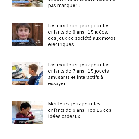
pas manquer !
Les meilleurs jeux pour les
enfants de 8 ans : 15 idées,
des jeux de société aux motos
électriques
Les meilleurs jeux pour les
enfants de 7 ans : 15 jouets
amusants et interactifs à
essayer
Meilleurs jeux pour les
enfants de 6 ans : Top 15 des
idées cadeaux