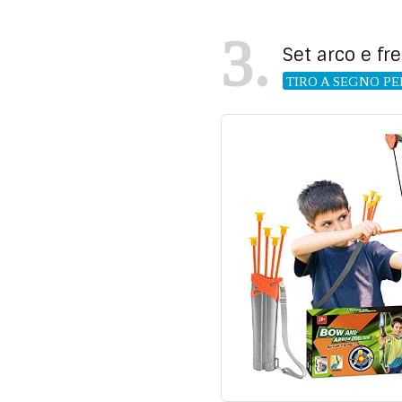
3
Set arco e fr
TIRO A SEGNO P