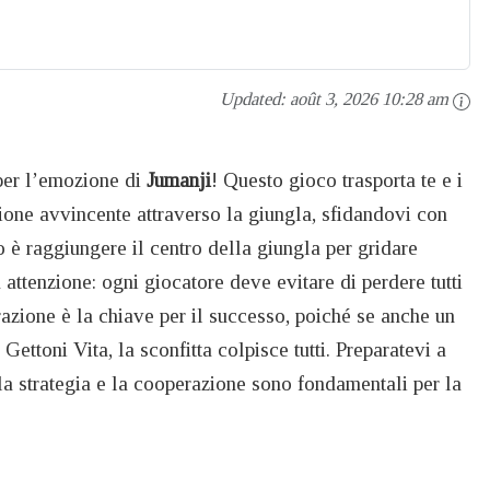
Updated:
août 3, 2026 10:28 am
 per l’emozione di
Jumanji
! Questo gioco trasporta te e i
ione avvincente attraverso la giungla, sfidandovi con
o è raggiungere il centro della giungla per gridare
ttenzione: ogni giocatore deve evitare di perdere tutti
razione è la chiave per il successo, poiché se anche un
 Gettoni Vita, la sconfitta colpisce tutti. Preparatevi a
la strategia e la cooperazione sono fondamentali per la