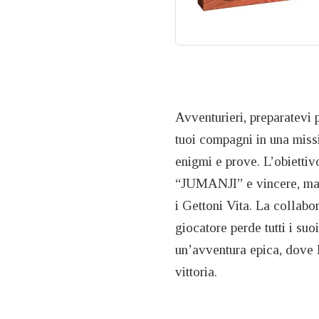
Avventurieri, preparatevi
tuoi compagni in una miss
enigmi e prove. L’obiettiv
“JUMANJI” e vincere, ma a
i Gettoni Vita. La collabo
giocatore perde tutti i suoi
un’avventura epica, dove 
vittoria.