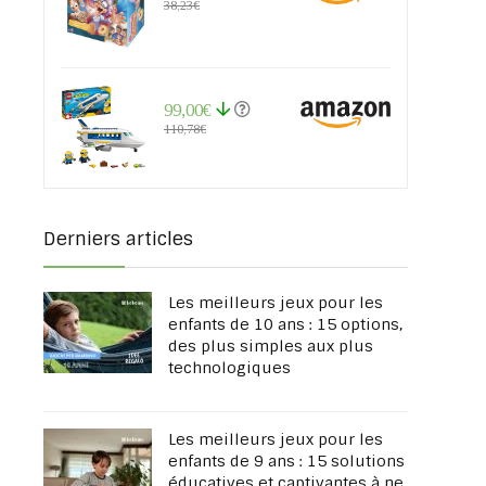
38,23€
99,00€
110,78€
Derniers articles
Les meilleurs jeux pour les
enfants de 10 ans : 15 options,
des plus simples aux plus
technologiques
Les meilleurs jeux pour les
enfants de 9 ans : 15 solutions
éducatives et captivantes à ne