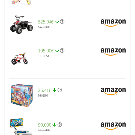
525,94€
549,90€
105,00€
119,85€
25,41€
38,23€
99,00€
110,78€