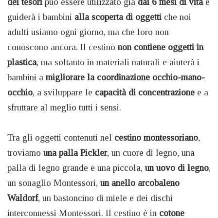
dei tesori
può essere utilizzato già
dai 6 mesi di vita
e
guiderà i bambini
alla scoperta di oggetti
che noi
adulti usiamo ogni giorno, ma che loro non
conoscono ancora. Il cestino
non contiene oggetti in
plastica
, ma soltanto in materiali naturali e aiuterà i
bambini a
migliorare la coordinazione occhio-mano-
occhio
, a sviluppare le
capacità di concentrazione
e a
sfruttare al meglio tutti i sensi.
Tra gli oggetti contenuti nel
cestino montessoriano
,
troviamo
una palla Pickler
, un cuore di legno, una
palla di legno grande e una piccola,
un uovo di legno
,
un sonaglio Montessori,
un anello arcobaleno
Waldorf
, un bastoncino di miele e dei dischi
interconnessi Montessori. Il cestino è in
cotone