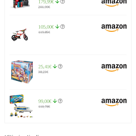
179,99€
201,99€
105,00€
119,85€
25,41€
38,23€
99,00€
110,78€