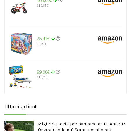
105,00€
119,85€
25,41€
38,23€
99,00€
110,78€
Ultimi articoli
Migliori Giochi per Bambino di 10 Anni: 15
Opzioni dalla più Semplice alla più