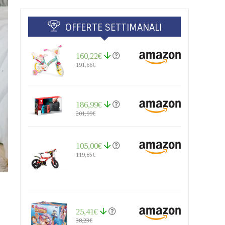
OFFERTE SETTIMANALI
160,22€
191,66€
186,99€
201,99€
105,00€
119,85€
25,41€
38,23€