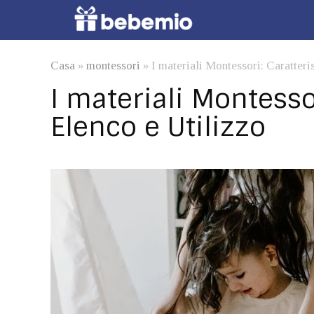
Casa
»
montessori
»
I materiali Montessori: Caratteri
I materiali Montessor
Elenco e Utilizzo