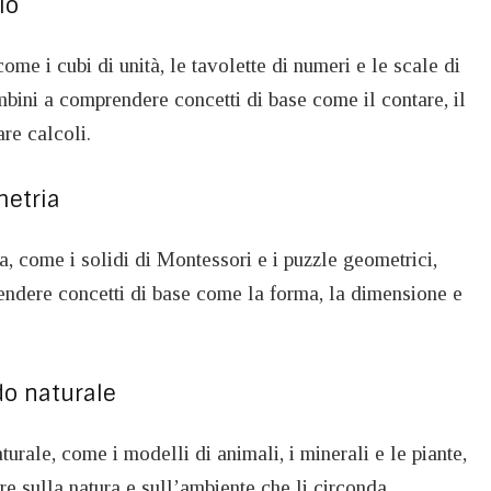
lo
 come i cubi di unità, le tavolette di numeri e le scale di
bini a comprendere concetti di base come il contare, il
are calcoli.
metria
ia, come i solidi di Montessori e i puzzle geometrici,
endere concetti di base come la forma, la dimensione e
do naturale
turale, come i modelli di animali, i minerali e le piante,
re sulla natura e sull’ambiente che li circonda.