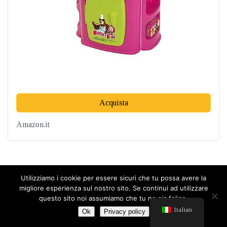
Acquista
Amazon.it
I bambini di due anni hanno l’età perfetta per godersi
Utilizziamo i cookie per essere sicuri che tu possa avere la
la cucina giocattolo. Essa è progettata per bambini
migliore esperienza sul nostro sito. Se continui ad utilizzare
questo sito noi assumiamo che tu ne sia felice.
dai 24 mesi in su ed è dotata di parti della cucina
Italian
Ok
Privacy policy
realistiche, tra cui lavello, piano cottura, forno e