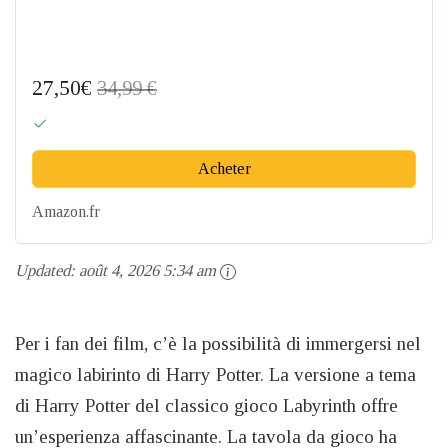
27,50€
34,99 €
Acheter
Amazon.fr
Updated:
août 4, 2026 5:34 am
Per i fan dei film, c’è la possibilità di immergersi nel
magico labirinto di Harry Potter. La versione a tema
di Harry Potter del classico gioco Labyrinth offre
un’esperienza affascinante. La tavola da gioco ha