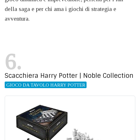
della saga e per chi ama i giochi di strategia e
avventura.
6
Scacchiera Harry Potter | Noble Collection
GIOCO DA TAVOLO HARRY POTTER