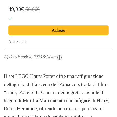
49,90€
56,66€
Acheter
Amazon.fr
Updated:
août 4, 2026 5:34 am
Il set LEGO Harry Potter offre una raffigurazione
dettagliata della scena del Polisucco, tratta dal film
“Harry Potter e la Camera dei Segreti”. Include il
bagno di Mirtilla Malcontenta e minifigure di Harry,
Ron e Hermione, offrendo una ricca esperienza di
gioco. La possibilità di cambiare i volti e le