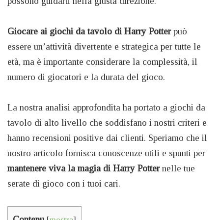
possono guidarti nella giusta direzione.
Giocare ai giochi da tavolo di Harry Potter
può
essere un’attività divertente e strategica per tutte le
età, ma è importante considerare la complessità, il
numero di giocatori e la durata del gioco.
La nostra analisi approfondita ha portato a giochi da
tavolo di alto livello che soddisfano i nostri criteri e
hanno recensioni positive dai clienti. Speriamo che il
nostro articolo fornisca conoscenze utili e spunti per
mantenere viva la magia di Harry Potter
nelle tue
serate di gioco con i tuoi cari.
Contenu
[
mostra
]