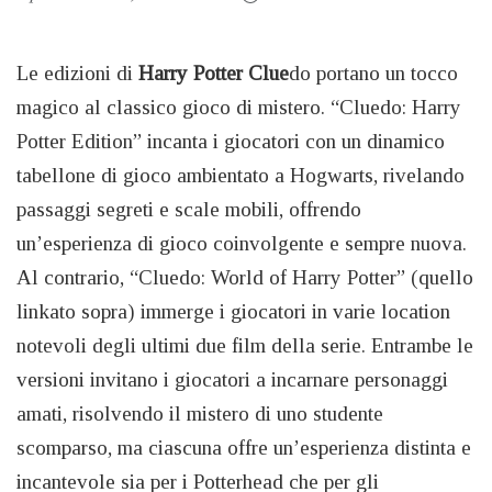
Le edizioni di
Harry Potter Clue
do portano un tocco
magico al classico gioco di mistero. “Cluedo: Harry
Potter Edition” incanta i giocatori con un dinamico
tabellone di gioco ambientato a Hogwarts, rivelando
passaggi segreti e scale mobili, offrendo
un’esperienza di gioco coinvolgente e sempre nuova.
Al contrario, “Cluedo: World of Harry Potter” (quello
linkato sopra) immerge i giocatori in varie location
notevoli degli ultimi due film della serie. Entrambe le
versioni invitano i giocatori a incarnare personaggi
amati, risolvendo il mistero di uno studente
scomparso, ma ciascuna offre un’esperienza distinta e
incantevole sia per i Potterhead che per gli