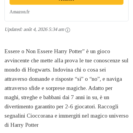
Amazon.fr
Updated:
août 4, 2026 5:34 am
Essere o Non Essere Harry Potter” è un gioco
avvincente che mette alla prova le tue conoscenze sul
mondo di Hogwarts. Indovina chi o cosa sei
attraverso domande e risposte “sì” o “no”, e naviga
attraverso sfide e sorprese magiche. Adatto per
maghi, streghe e babbani dai 7 anni in su, è un
divertimento garantito per 2-6 giocatori. Raccogli
segnalini Cioccorana e immergiti nel magico universo
di Harry Potter