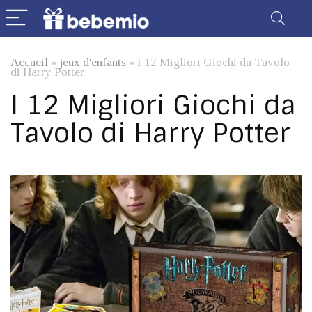
Accueil
»
jeux d'enfants
»
I 12 Migliori Giochi da Tavolo
di Harry Potter
I 12 Migliori Giochi da
Tavolo di Harry Potter