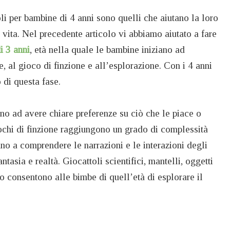
oli per bambine di 4 anni sono quelli che aiutano la loro
vita. Nel precedente articolo vi abbiamo aiutato a fare
i 3 anni
, età nella quale le bambine iniziano ad
e, al gioco di finzione e all’esplorazione. Con i 4 anni
 di questa fase.
no ad avere chiare preferenze su ciò che le piace o
ochi di finzione raggiungono un grado di complessità
no a comprendere le narrazioni e le interazioni degli
antasia e realtà. Giocattoli scientifici, mantelli, oggetti
to consentono alle bimbe di quell’età di esplorare il