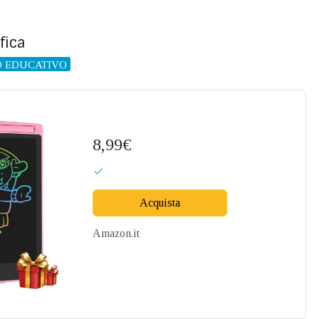
fica
O EDUCATIVO
8,99€
Acquista
Amazon.it