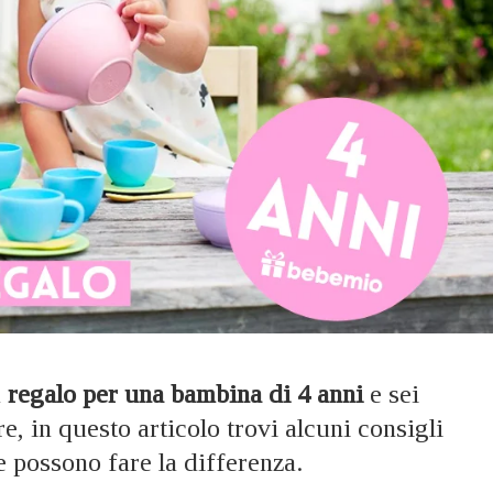
n
regalo per una bambina di 4 anni
e sei
e, in questo articolo trovi alcuni consigli
e possono fare la differenza.