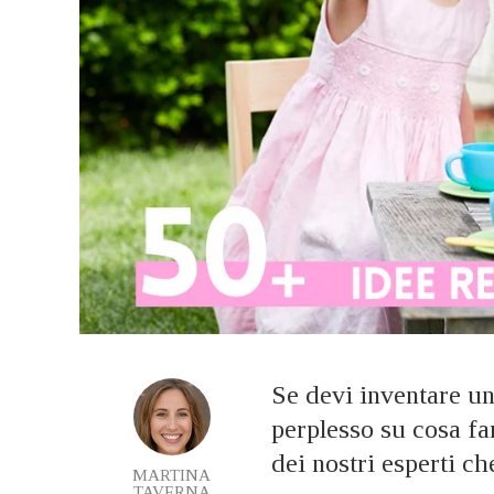
Se devi inventare u
perplesso su cosa far
dei nostri esperti ch
MARTINA
TAVERNA