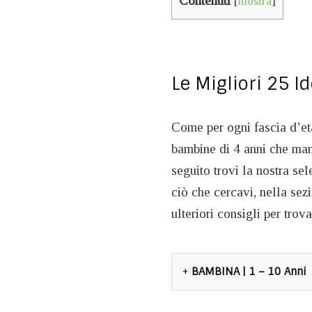
Contenuti
[
mostra
]
Le Migliori 25 
Come per ogni fascia d’et
bambine di 4 anni che mant
seguito trovi la nostra sel
ciò che cercavi, nella sez
ulteriori consigli per trova
BAMBINA | 1 – 10 Anni