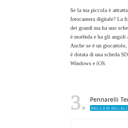
Se la tua piccola è attratt
fotocamera digitale? La 
dei grandi ma ha uno scher
è morbida e ha gli angoli a
Anche se è un giocattolo,
è dotata di una scheda SD
Windows e iOS.
3
Pennarelli Te
MIGLIOR REGALO