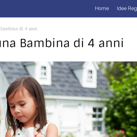
Home
Idee Reg
Bambina di 4 anni
una Bambina di 4 anni