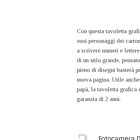
Con questa tavoletta graf
suoi personaggi dei carton
a scrivere numeri e letter
di un stilo grande, pensa
pieno di disegni basterà p
nuova pagina. Utile anche
papà, la tavoletta grafica
garanzia di 2 anni.
Fotocamera D