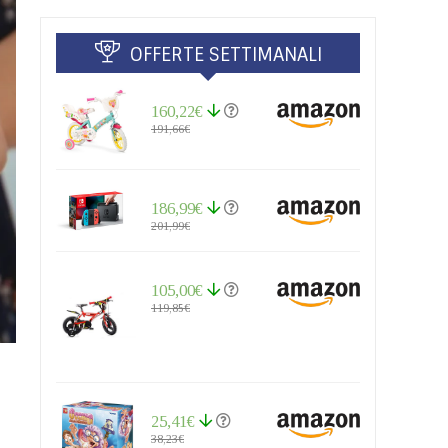
OFFERTE SETTIMANALI
160,22€
191,66€
186,99€
201,99€
105,00€
119,85€
25,41€
38,23€