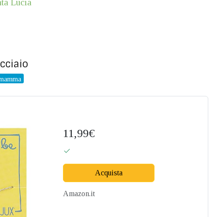
nta Lucia
acciaio
a mamma
11,99€
Acquista
Amazon.it