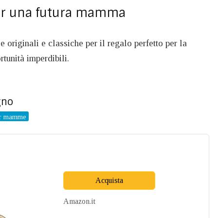
per una futura mamma
e originali e classiche per il regalo perfetto per la
tunità imperdibili.
gno
er mamme
Acquista
Amazon.it