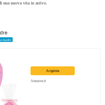
di una nuova vita in arrivo.
adre
ura madre
Acquista
Amazon.it