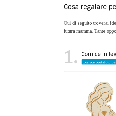
Cosa regalare 
Qui di seguito troverai ide
futura mamma. Tante oppor
1
Cornice in le
Cornice portafoto p