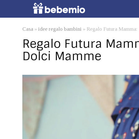
Casa
»
idee regalo bambini
»
Regalo Futura Mamma: 
Regalo Futura Mamma
Dolci Mamme