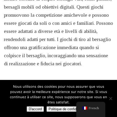
bersagli mobili od obiettivi digitali. Questi giochi
promuovono la competizione amichevole e possono
essere giocati da soli o con amici e familiari. Possono
essere adattati a diverse età e livelli di abilità,
rendendoli adatti per tutti. I giochi di tiro al bersaglio
offrono una gratificazione immediata quando si
colpisce il bersaglio, incoraggiando una sensazione
di realizzazione e fiducia nei giocatori.
Nous utilisons des cookies pour nous assurer que vous
pouvez avoir la meilleure expérience sur notre site. Si vous
11
Smartwatch bambini
continuez à utiliser ce site, nous supposerons que vous en
êtes satisfait.
Giocattoli tecnologici per bambini
French
D'accord
Politique de confidentialité