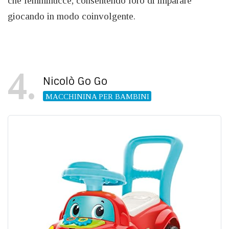
che femminucce, consentendo loro di imparare
giocando in modo coinvolgente.
4
Nicolò Go Go
MACCHININA PER BAMBINI